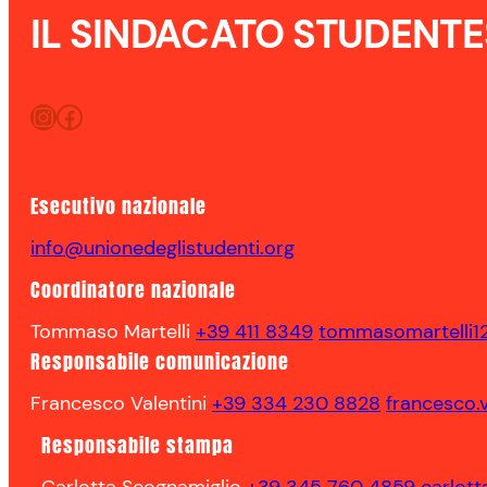
IL SINDACATO STUDENT
Instagram
Facebook
Esecutivo nazionale
info@unionedeglistudenti.org
Coordinatore nazionale
Tommaso Martelli
+39 411 8349
tommasomartelli1
Responsabile comunicazione
Francesco Valentini
+39 334 230 8828
francesco.
Responsabile stampa