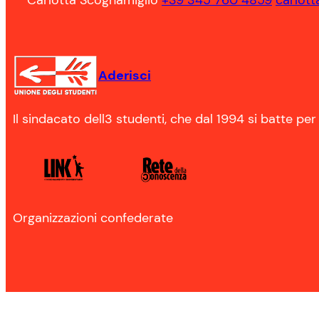
Carlotta Scognamiglio
+39 345 760 4859
carlott
Aderisci
Il sindacato dell3 studenti, che dal 1994 si batte per
Organizzazioni confederate